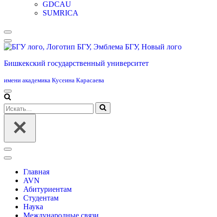
GDCAU
SUMRICA
Меню
навигации
Бишкекский государственный университет
имени академика Кусеина Карасаева
Меню
навигации
Искать...
Меню
навигации
Главная
AVN
Абитуриентам
Студентам
Наука
Международные связи