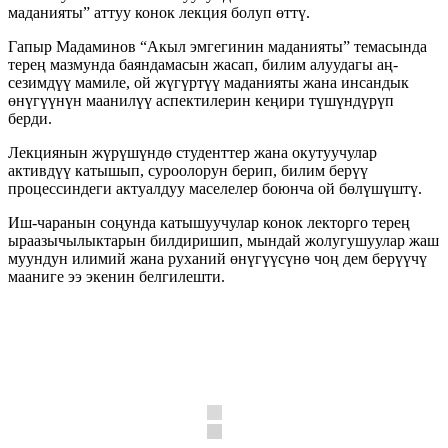
маданияты” аттуу конок лекция болуп өттү.
Гапыр Мадаминов “Акыл эмгегинин маданияты” темасында
терең мазмунда баяндамасын жасап, билим алуудагы аң-
сезимдүү мамиле, ой жүгүртүү маданияты жана инсандык
өнүгүүнүн маанилүү аспектилерин кеңири түшүндүрүп
берди.
Лекциянын жүрүшүндө студенттер жана окутуучулар
активдүү катышып, суроолорун берип, билим берүү
процессиндеги актуалдуу маселелер боюнча ой бөлүшүштү.
Иш-чаранын соңунда катышуучулар конок лекторго терең
ыраазычылыктарын билдиришип, мындай жолугушуулар жаш
муундун илимий жана руханий өнүгүүсүнө чоң дем берүүчү
мааниге ээ экенин белгилешти.