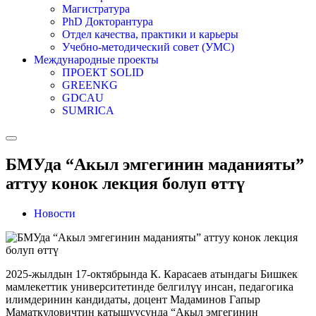
Магистратура
PhD Докторантура
Отдел качества, практики и карьеры
Учебно-методический совет (УМС)
Международные проекты
ПРОЕКТ SOLID
GREENKG
GDCAU
SUMRICA
БМУда “Акыл эмгегинин маданияты”
аттуу конок лекция болуп өттү
Новости
2025-жылдын 17-октябрында К. Карасаев атындагы Бишкек
мамлекеттик университетинде белгилүү инсан, педагогика
илимдеринин кандидаты, доцент Мадаминов Гапыр
Маматкуловичтин катышуусунда “Акыл эмгегинин