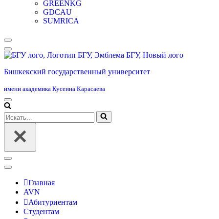
GREENKG
GDCAU
SUMRICA
Меню
навигации
Бишкекский государственный университет
имени академика Кусеина Карасаева
Меню
навигации
Искать...
Меню
навигации
Главная
AVN
Абитуриентам
Студентам