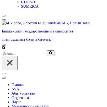
GDCAU
SUMRICA
Меню
навигации
Бишкекский государственный университет
имени академика Кусеина Карасаева
Меню
навигации
Искать...
Меню
навигации
Главная
AVN
Абитуриентам
Студентам
Наука
Международные связи