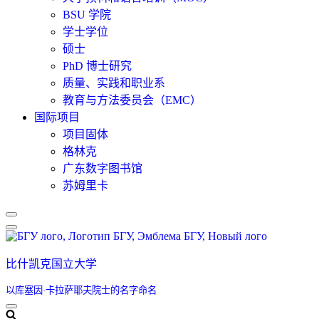
BSU 学院
学士学位
硕士
PhD 博士研究
质量、实践和职业系
教育与方法委员会（EMC）
国际项目
项目固体
格林克
广东数字图书馆
苏姆里卡
导
航
菜
比什凯克国立大学
单
以库塞因·卡拉萨耶夫院士的名字命名
导