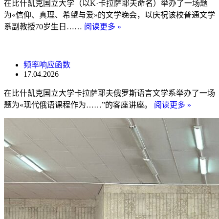
在比什凯克国立大学（以K·卡拉萨耶夫命名）举办了一场题
为«信仰、真理、希望与爱»的文学晚会，以庆祝该校普通文学
系副教授70岁生日……
阅读更多 »
频率响应函数
17.04.2026
在比什凯克国立大学卡拉萨耶夫俄罗斯语言文学系举办了一场
题为«现代俄语课程作为……”的客座讲座。
阅读更多 »
6