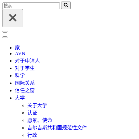
航
搜
菜
索...
单
导
航
菜
家
单
AVN
对于申请人
对于学生
科学
国际关系
信任之窗
大学
关于大学
认证
愿景、使命
吉尔吉斯共和国规范性文件
行政