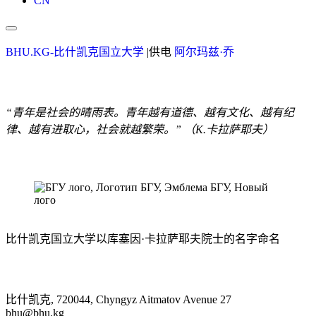
CN
BHU.KG-比什凯克国立大学
|供电
阿尔玛兹·乔
“青年是社会的晴雨表。青年越有道德、越有文化、越有纪
律、越有进取心，社会就越繁荣。” （K.卡拉萨耶夫）
比什凯克国立大学以库塞因·卡拉萨耶夫院士的名字命名
比什凯克, 720044, Chyngyz Aitmatov Avenue 27
bhu@bhu.kg