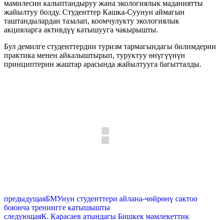
мамилесин калыптандыруу жана экологиялык маданиятты
жайылтуу болду. Студенттер Кашка-Суунун аймагын
таштандылардан тазалап, коомчулукту экологиялык
акцияларга активдүү катышууга чакырышты.
Бул демилге студенттердин туризм тармагындагы билимдерин
практика менен айкалыштырып, туруктуу өнүгүүнүн
принциптерин жаштар арасында жайылтууга багытталды.
предыдущая
БМУнун студенттери айлана-чөйрөнү сактоо
боюнча тренингге катышышты
следующая
К. Карасаев атындагы Бишкек мамлекеттик