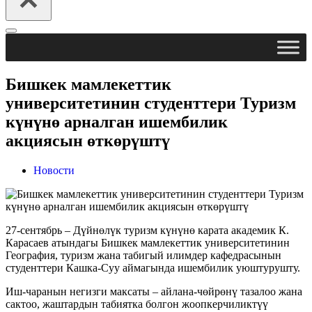
Меню
навигации
Бишкек мамлекеттик
университетинин студенттери Туризм
күнүнө арналган ишембилик
акциясын өткөрүштү
Новости
27-сентябрь – Дүйнөлүк туризм күнүнө карата академик К.
Карасаев атындагы Бишкек мамлекеттик университетинин
География, туризм жана табигый илимдер кафедрасынын
студенттери Кашка-Суу аймагында ишембилик уюштурушту.
Иш-чаранын негизги максаты – айлана-чөйрөнү тазалоо жана
сактоо, жаштардын табиятка болгон жоопкерчиликтүү