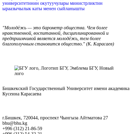
университетинин окутуучулары министрликтин
ыраазычылык каты менен сыйланышты
"Молодёжь — это барометр общества. Чем более
нравственной, воспитанной, дисциплинированной и
предприимчивой является молодёжь, тем более
благополучным становится общество." (К. Карасаев)
Бишкекский Государственный Университет имени академика
Кусеина Карасаева
г.Бишкек, 720044, проспект Чынгыза Айтматова 27
bhu@bhu.kg
+996 (312) 21-86-59
+996 (312) 54-32-21