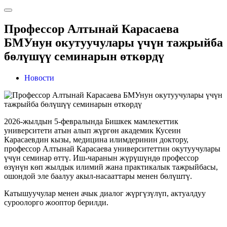
Профессор Алтынай Карасаева
БМУнун окутуучулары үчүн тажрыйба
бөлүшүү семинарын өткөрдү
Новости
2026-жылдын 5-февралында Бишкек мамлекеттик
университети атын алып жүргөн академик Кусеин
Карасаевдин кызы, медицина илимдеринин доктору,
профессор Алтынай Карасаева университеттин окутуучулары
үчүн семинар өттү. Иш-чаранын жүрүшүндө профессор
өзүнүн көп жылдык илимий жана практикалык тажрыйбасы,
ошондой эле баалуу акыл-насааттары менен бөлүштү.
Катышуучулар менен ачык диалог жүргүзүлүп, актуалдуу
суроолорго жооптор берилди.