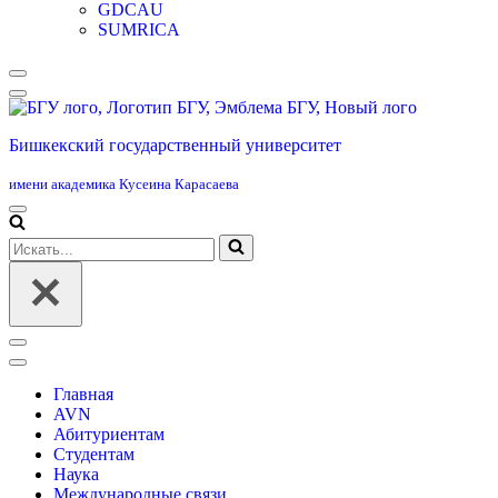
GDCAU
SUMRICA
Меню
навигации
Бишкекский государственный университет
имени академика Кусеина Карасаева
Меню
навигации
Искать...
Меню
навигации
Главная
AVN
Абитуриентам
Студентам
Наука
Международные связи