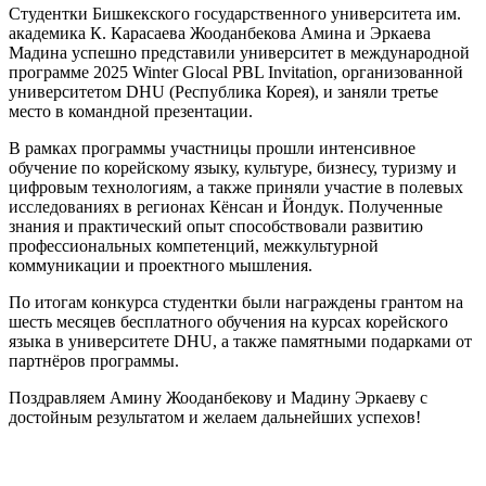
Студентки Бишкекского государственного университета им.
академика К. Карасаева Жооданбекова Амина и Эркаева
Мадина успешно представили университет в международной
программе 2025 Winter Glocal PBL Invitation, организованной
университетом DHU (Республика Корея), и заняли третье
место в командной презентации.
В рамках программы участницы прошли интенсивное
обучение по корейскому языку, культуре, бизнесу, туризму и
цифровым технологиям, а также приняли участие в полевых
исследованиях в регионах Кёнсан и Йондук. Полученные
знания и практический опыт способствовали развитию
профессиональных компетенций, межкультурной
коммуникации и проектного мышления.
По итогам конкурса студентки были награждены грантом на
шесть месяцев бесплатного обучения на курсах корейского
языка в университете DHU, а также памятными подарками от
партнёров программы.
Поздравляем Амину Жооданбекову и Мадину Эркаеву с
достойным результатом и желаем дальнейших успехов!