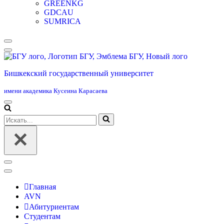
GREENKG
GDCAU
SUMRICA
Меню
навигации
Бишкекский государственный университет
имени академика Кусеина Карасаева
Меню
навигации
Искать...
Меню
навигации
Главная
AVN
Абитуриентам
Студентам