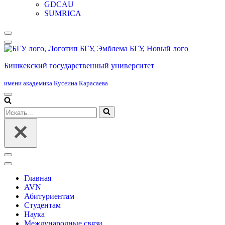
GDCAU
SUMRICA
Меню
навигации
Бишкекский государственный университет
имени академика Кусеина Карасаева
Меню
навигации
Искать...
Меню
навигации
Главная
AVN
Абитуриентам
Студентам
Наука
Международные связи