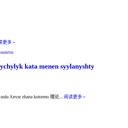
拉
会
干
晤。
达
国
立
大
K.
读更多 »
学
卡
联
。
拉
合
萨
开
ylyk kata menen syylanyshty
耶
设
夫
的
·
硕
比
士
什
K.
uulu Anvar zhana kotormo 理论...
阅读更多 »
项
Karasaev
凯
目
atyndagi
克
加
比
马
强
什
姆
了
凯
莱