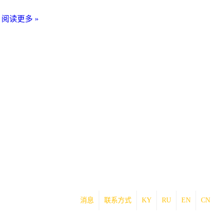
白
。
阅读更多 »
俄
罗
斯
国
立
大
学
校
长
米
尔
兰
·
迪
尔
消息
联系方式
KY
RU
EN
CN
达
耶