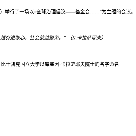
gyn命名）举行了一场以«全球治理倡议——基金会……”为主题的会议
越有进取心，社会就越繁荣。” （K.卡拉萨耶夫）
比什凯克国立大学以库塞因·卡拉萨耶夫院士的名字命名