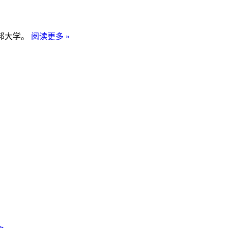
波
邦大学。
阅读更多 »
黑
国
立
大
学
代
表
团
访
问
了
喀
山
联
邦