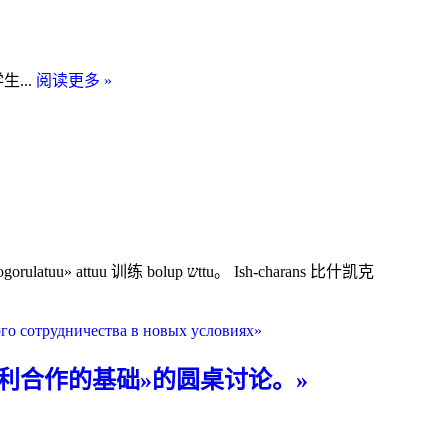
教
克
克
师
马
蒂
教
姆
克
比
学生...
阅读更多 »
育
莱
大
什
领
凯
学
凯
域
蒂
穆
克
的
克
加
大
国
大
林
学
际
学
德
学
inin
合
·
okutuuchulary
生
作。
库
部
训练 bolup שttu。 Ish-charans 比什凯克
旅
努
长
游
·
liktin
kүnүnө
贝
yraazychylyk
arnalgan
kata
尔
ishembilik
menen
actionson
吉
利合作的基础»的圆桌讨论。»
syylanyshty
өtkөrүshtu
伦
迪