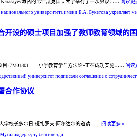
Karasayev命名的比什凯克国立大学举行了一次会议……
阅读更多
协
议
项
目
的
合开设的硕士项目加强了教师教育领域的国
一
部
分
不
«7M01301——小学教育学与方法论»正在成功实施……
阅读更
来
梅
州
立
署合作协议
大
学
和
建
比
大学校长多尔日·班扎罗夫·阿尔达尔的邀请……
阅读更多 »
筑
什
商