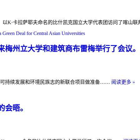
，以K·卡拉萨耶夫命名的比什凯克国立大学代表团访问了喀山联
来梅州立大学和建筑商布雷梅举行了会议。
作
关于可持续发展和环境民族志的新联合项目做准备……
阅读更多 »
为
中
亚
的会晤。
大
学
绿
色