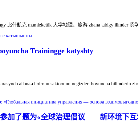
协
议
tyndagy 比什凯克 mamlekettik 大学地理、旅游 zhana tabigy ilimder 系
oyuncha Trainingge katyshty
na-choironu saktoonun negizderi boyuncha bilimderin zhogorulatuu» attuu 
参加了题为«全球治理倡议——新环境下互