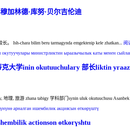
凯
布
克
穆加林德·库努·贝尔吉伦迪
雷
国
梅
立
举
大
行
学
了
 bilim beru tarmagynda emgektenip kele zhatkan...
阅
和
会
布
议
里
亚
nin okutuuchulary 部长liktin yraazych
特
国
立
大
y, 地理, 旅游 zhana tabigy 学科部门synin uluk okutuuchusu Asanbek 
学
签
署
合
ilik actionson өtkөrүshtu
作