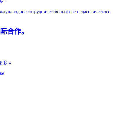
在
 »
大
博
学
茨
瓦
纳
际合作。
国
立
大
，
学
博
多 »
举
茨
行
瓦
了
纳
与
国
立
立
陶
大
宛
学
专
与
家
卡
的