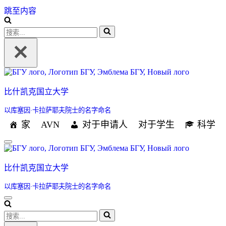
跳至内容
搜
索...
比什凯克国立大学
以库塞因·卡拉萨耶夫院士的名字命名
家
AVN
对于申请人
对于学生
科学
导
航
菜
比什凯克国立大学
单
以库塞因·卡拉萨耶夫院士的名字命名
导
航
搜
菜