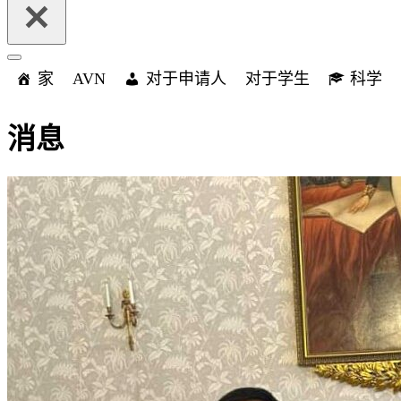
索...
单
导
家
AVN
对于申请人
对于学生
科学
航
菜
单
消息