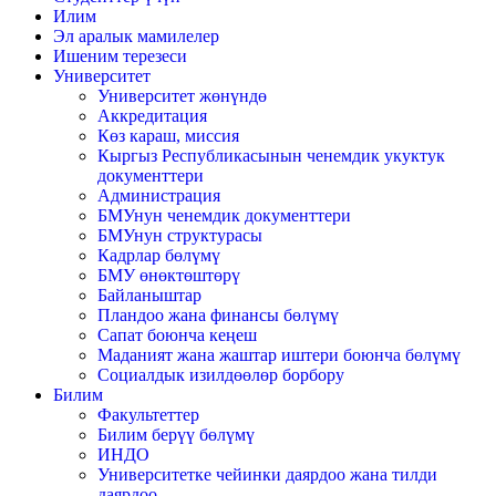
Илим
Эл аралык мамилелер
Ишеним терезеси
Университет
Университет жөнүндө
Аккредитация
Көз караш, миссия
Кыргыз Республикасынын ченемдик укуктук
документтери
Администрация
БМУнун ченемдик документтери
БМУнун структурасы
Кадрлар бөлүмү
БМУ өнөктөштөрү
Байланыштар
Пландоо жана финансы бөлүмү
Сапат боюнча кеңеш
Маданият жана жаштар иштери боюнча бөлүмү
Социалдык изилдөөлөр борбору
Билим
Факультеттер
Билим берүү бөлүмү
ИНДО
Университетке чейинки даярдоо жана тилди
даярдоо