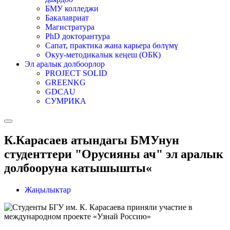
БМУ колледжи
Бакалавриат
Магистратура
PhD докторантура
Сапат, практика жана карьера бөлүмү
Окуу-методикалык кеңеш (ОБК)
Эл аралык долбоорлор
PROJECT SOLID
GREENKG
GDCAU
СУМРИКА
К.Карасаев атындагы БМУнун
студенттери "Орусияны ач" эл аралык
долбооруна катышышты«
Жаңылыктар