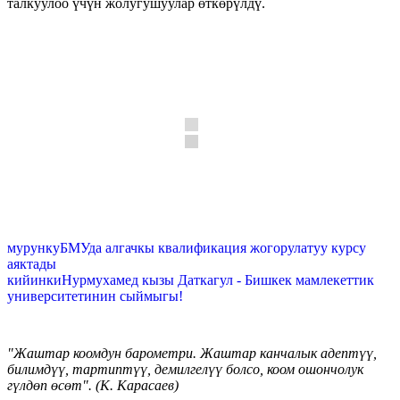
талкуулоо үчүн жолугушуулар өткөрүлдү.
мурунку
БМУда алгачкы квалификация жогорулатуу курсу
аяктады
кийинки
Нурмухамед кызы Даткагул - Бишкек мамлекеттик
университетинин сыймыгы!
"Жаштар коомдун барометри. Жаштар канчалык адептүү,
билимдүү, тартиптүү, демилгелүү болсо, коом ошончолук
гүлдөп өсөт". (К. Карасаев)