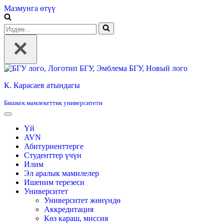
Мазмунга өтүү
Издөө...
К. Карасаев атындагы
Бишкек мамлекеттик университети
Үй
AVN
Абитуриенттерге
Студенттер үчүн
Илим
Эл аралык мамилелер
Ишеним терезеси
Университет
Университет жөнүндө
Аккредитация
Көз караш, миссия