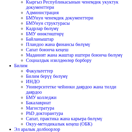
Кыргыз Республикасынын ченемдик укуктук
документтери
Администрация
БМУнун ченемдик документтери
БМУнун структурасы
Кадрлар бөлүмү
БМУ өнөктөштөрү
Байланыштар
Пландоо жана финансы бөлүмү
Сапат боюнча кеңеш
Маданият жана жаштар иштери боюнча бөлүмү
Социалдык изилдөөлөр борбору
Билим
Факультеттер
Билим берүү бөлүмү
ИНДО
Университетке чейинки даярдоо жана тилди
даярдоо
БМУ колледжи
Бакалавриат
Магистратура
PhD докторантура
Сапат, практика жана карьера бөлүмү
Окуу-методикалык кеңеш (ОБК)
Эл аралык долбоорлор