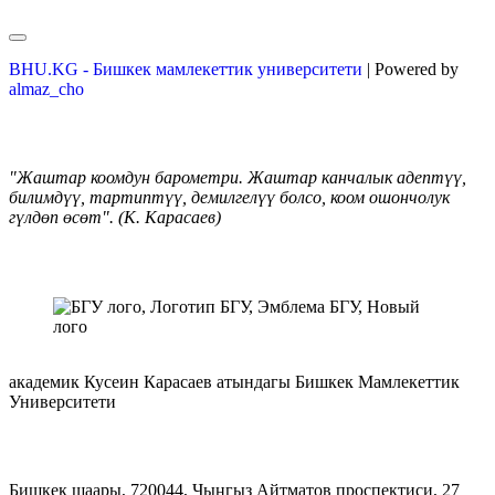
BHU.KG - Бишкек мамлекеттик университети
| Powered by
almaz_cho
"Жаштар коомдун барометри. Жаштар канчалык адептүү,
билимдүү, тартиптүү, демилгелүү болсо, коом ошончолук
гүлдөп өсөт". (К. Карасаев)
академик Кусеин Карасаев атындагы Бишкек Мамлекеттик
Университети
Бишкек шаары, 720044, Чыңгыз Айтматов проспектиси, 27