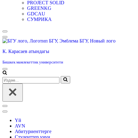
PROJECT SOLID
GREENKG
GDCAU
СУМРИКА
Навигация
менюсу
К. Карасаев атындагы
Бишкек мамлекеттик университети
Навигация
менюсу
Издөө...
Навигация
менюсу
Үй
AVN
Абитуриенттерге
Студенттер үчүн