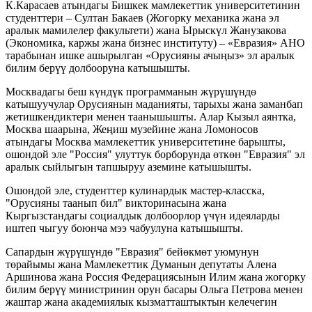
К.Карасаев атындагы Бишкек мамлекеттик университетинин
студенттери – Султан Бакаев (Жогорку механика жана эл
аралык мамилелер факультети) жана Ырыскүл Жанузакова
(Экономика, каржы жана бизнес институту) – «Евразия» АНО
тарабынан ишке ашырылган «Орусияны ачыңыз» эл аралык
билим берүү долбооруна катышышты.
Москвадагы беш күндүк программанын жүрүшүндө
катышуучулар Орусиянын маданияты, тарыхы жана заманбап
жетишкендиктери менен таанышышты. Алар Кызыл аянтка,
Москва шаарына, Жеңиш музейине жана Ломоносов
атындагы Москва мамлекеттик университетине барышты,
ошондой эле "Россия" улуттук борборунда өткөн "Евразия" эл
аралык сыйлыгын тапшыруу аземине катышышты.
Ошондой эле, студенттер кулинардык мастер-класска,
"Орусияны таанып бил" викторинасына жана
Кыргызстандагы социалдык долбоорлор үчүн идеяларды
иштеп чыгуу боюнча мээ чабуулуна катышышты.
Сапардын жүрүшүндө "Евразия" бейөкмөт уюмунун
төрайымы жана Мамлекеттик Думанын депутаты Алена
Аршинова жана Россия Федерациясынын Илим жана жогорку
билим берүү министринин орун басары Ольга Петрова менен
жаштар жана академиялык кызматташтыктын келечегин