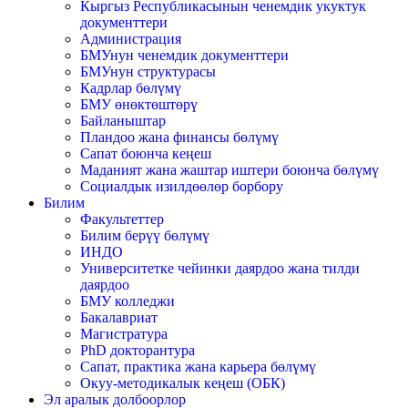
Кыргыз Республикасынын ченемдик укуктук
документтери
Администрация
БМУнун ченемдик документтери
БМУнун структурасы
Кадрлар бөлүмү
БМУ өнөктөштөрү
Байланыштар
Пландоо жана финансы бөлүмү
Сапат боюнча кеңеш
Маданият жана жаштар иштери боюнча бөлүмү
Социалдык изилдөөлөр борбору
Билим
Факультеттер
Билим берүү бөлүмү
ИНДО
Университетке чейинки даярдоо жана тилди
даярдоо
БМУ колледжи
Бакалавриат
Магистратура
PhD докторантура
Сапат, практика жана карьера бөлүмү
Окуу-методикалык кеңеш (ОБК)
Эл аралык долбоорлор