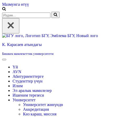
Мазмунга өтүү
Издөө...
К. Карасаев атындагы
Бишкек мамлекеттик университети
Үй
AVN
Абитуриенттерге
Студенттер үчүн
Илим
Эл аралык мамилелер
Ишеним терезеси
Университет
Университет жөнүндө
Аккредитация
Көз караш, миссия