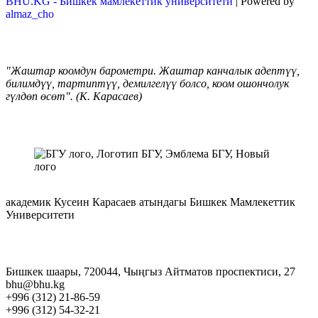
BHU.KG - Бишкек мамлекеттик университети
| Powered by
almaz_cho
"Жаштар коомдун барометри. Жаштар канчалык адептүү,
билимдүү, тартиптүү, демилгелүү болсо, коом ошончолук
гүлдөп өсөт". (К. Карасаев)
академик Кусеин Карасаев атындагы Бишкек Мамлекеттик
Университети
Бишкек шаары, 720044, Чыңгыз Айтматов проспектиси, 27
bhu@bhu.kg
+996 (312) 21-86-59
+996 (312) 54-32-21