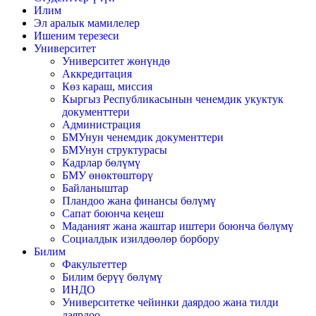
Илим
Эл аралык мамилелер
Ишеним терезеси
Университет
Университет жөнүндө
Аккредитация
Көз караш, миссия
Кыргыз Республикасынын ченемдик укуктук
документтери
Администрация
БМУнун ченемдик документтери
БМУнун структурасы
Кадрлар бөлүмү
БМУ өнөктөштөрү
Байланыштар
Пландоо жана финансы бөлүмү
Сапат боюнча кеңеш
Маданият жана жаштар иштери боюнча бөлүмү
Социалдык изилдөөлөр борбору
Билим
Факультеттер
Билим берүү бөлүмү
ИНДО
Университетке чейинки даярдоо жана тилди
даярдоо