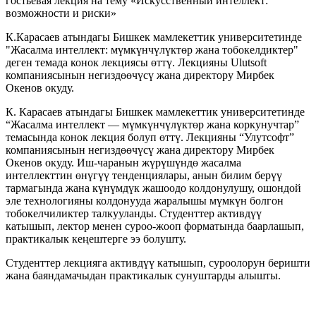
К.Карасаев атындагы Бишкек мамлекеттик университетинде
"Жасалма интеллект: мүмкүнчүлүктөр жана тобокелдиктер"
деген темада конок лекциясы өттү. Лекцияны Ulutsoft
компаниясынын негиздөөчүсү жана директору Мирбек
Окенов окуду.
К. Карасаев атындагы Бишкек мамлекеттик университетинде
“Жасалма интеллект — мүмкүнчүлүктөр жана коркунучтар”
темасында конок лекция болуп өттү. Лекцияны “Улутсофт”
компаниясынын негиздөөчүсү жана директору Мирбек
Окенов окуду. Иш-чаранын жүрүшүндө жасалма
интеллекттин өнүгүү тенденциялары, анын билим берүү
тармагында жана күнүмдүк жашоодо колдонулушу, ошондой
эле технологияны колдонууда жаралышы мүмкүн болгон
тобокелчиликтер талкууланды. Студенттер активдүү
катышып, лектор менен суроо-жооп форматында баарлашып,
практикалык кеңештерге ээ болушту.
Студенттер лекцияга активдүү катышып, суроолорун беришти
жана баяндамачыдан практикалык сунуштарды алышты.