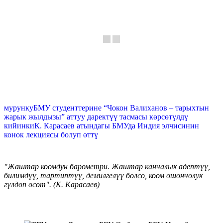
мурунку
БМУ студенттерине “Чокон Валиханов – тарыхтын
жарык жылдызы” аттуу даректүү тасмасы көрсөтүлдү
кийинки
К. Карасаев атындагы БМУда Индия элчисинин
конок лекциясы болуп өттү
"Жаштар коомдун барометри. Жаштар канчалык адептүү,
билимдүү, тартиптүү, демилгелүү болсо, коом ошончолук
гүлдөп өсөт". (К. Карасаев)