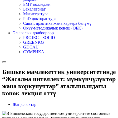
БМУ колледжи
Бакалавриат
Магистратура
PhD докторантура
Сапат, практика жана карьера бөлүмү
Окуу-методикалык кеңеш (ОБК)
Эл аралык долбоорлор
PROJECT SOLID
GREENKG
GDCAU
СУМРИКА
Бишкек мамлекеттик университетинде
“Жасалма интеллект: мүмкүнчүлүктөр
жана коркунучтар” аталышындагы
конок лекция өттү
Жаңылыктар