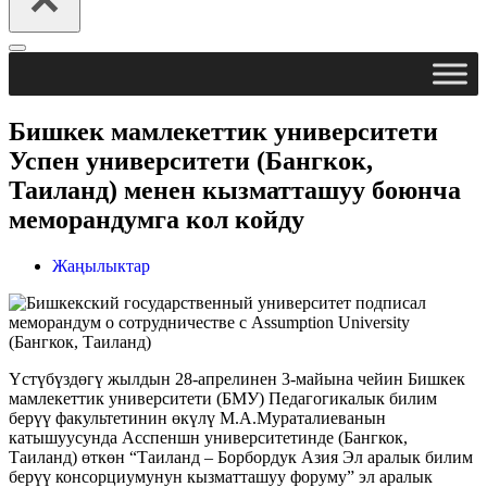
Навигация
менюсу
Бишкек мамлекеттик университети
Успен университети (Бангкок,
Таиланд) менен кызматташуу боюнча
меморандумга кол койду
Жаңылыктар
Үстүбүздөгү жылдын 28-апрелинен 3-майына чейин Бишкек
мамлекеттик университети (БМУ) Педагогикалык билим
берүү факультетинин өкүлү М.А.Мураталиеванын
катышуусунда Асспеншн университетинде (Бангкок,
Таиланд) өткөн “Таиланд – Борбордук Азия Эл аралык билим
берүү консорциумунун кызматташуу форуму” эл аралык