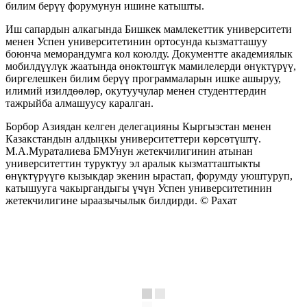
билим берүү форумунун ишине катышты.
Иш сапардын алкагында Бишкек мамлекеттик университети
менен Успен университетинин ортосунда кызматташуу
боюнча меморандумга кол коюлду. Документте академиялык
мобилдүүлүк жаатында өнөктөштүк мамилелерди өнүктүрүү,
биргелешкен билим берүү программаларын ишке ашыруу,
илимий изилдөөлөр, окутуучулар менен студенттердин
тажрыйба алмашуусу каралган.
Борбор Азиядан келген делегацияны Кыргызстан менен
Казакстандын алдыңкы университеттери көрсөтүштү.
М.А.Мураталиева БМУнун жетекчилигинин атынан
университеттин туруктуу эл аралык кызматташтыкты
өнүктүрүүгө кызыкдар экенин ырастап, форумду уюштуруп,
катышууга чакыргандыгы үчүн Успен университетинин
жетекчилигине ыраазычылык билдирди. © Рахат