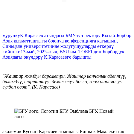
мурунку
К.Карасаев атындагы БМУнун ректору Кытай-Борбор
Азия кызматташтыгы боюнча конференцияга катышып,
Синьцзян университетинде жолугушууларды өткөрдү
кийинки
13-май, 2025-жыл, BSU им. TOEFLдин Борбордук
Азиядагы өкүлдөрү К.Карасаевге барышты
"Жаштар коомдун барометри. Жаштар канчалык адептүү,
билимдүү, тартиптүү, демилгелүү болсо, коом ошончолук
гүлдөп өсөт". (К. Карасаев)
академик Кусеин Карасаев атындагы Бишкек Мамлекеттик