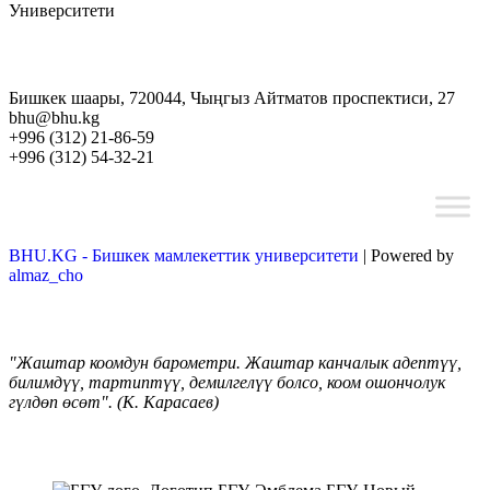
Университети
Бишкек шаары, 720044, Чыңгыз Айтматов проспектиси, 27
bhu@bhu.kg
+996 (312) 21-86-59
+996 (312) 54-32-21
BHU.KG - Бишкек мамлекеттик университети
| Powered by
almaz_cho
"Жаштар коомдун барометри. Жаштар канчалык адептүү,
билимдүү, тартиптүү, демилгелүү болсо, коом ошончолук
гүлдөп өсөт". (К. Карасаев)