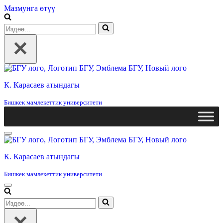
Мазмунга өтүү
Издөө...
К. Карасаев атындагы
Бишкек мамлекеттик университети
Навигация
менюсу
К. Карасаев атындагы
Бишкек мамлекеттик университети
Навигация
менюсу
Издөө...