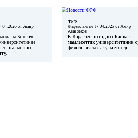
ФРФ
7.04.2026
от
Амир
Жарыяланган
17.04.2026
от
Амир
Авазбеков
тындагы Бишкек
К.Карасаев атындагы Бишкек
университетинде
мамлекеттик университетинин о
еген аталыштагы
филологиясы факультетинде...
ттү.