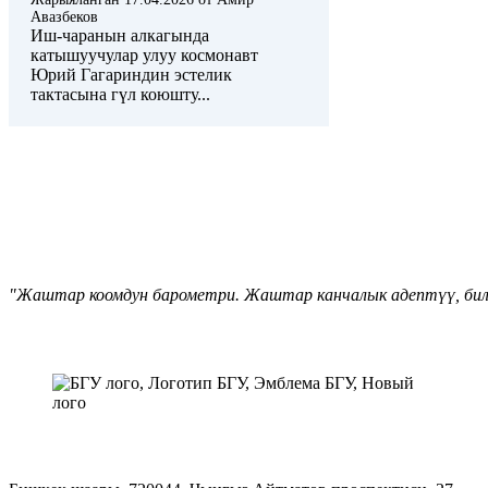
Авазбеков
Иш-чаранын алкагында
катышуучулар улуу космонавт
Юрий Гагариндин эстелик
тактасына гүл коюшту...
"Жаштар коомдун барометри. Жаштар канчалык адептүү, билим