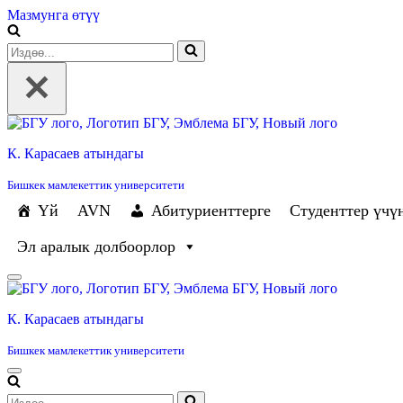
Мазмунга өтүү
Издөө...
К. Карасаев атындагы
Бишкек мамлекеттик университети
Үй
AVN
Абитуриенттерге
Студенттер үчү
Эл аралык долбоорлор
Навигация
менюсу
К. Карасаев атындагы
Бишкек мамлекеттик университети
Навигация
менюсу
Издөө...