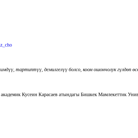
az_cho
дүү, тартиптүү, демилгелүү болсо, коом ошончолук гүлдөп өсө
академик Кусеин Карасаев атындагы Бишкек Мамлекеттик Уни