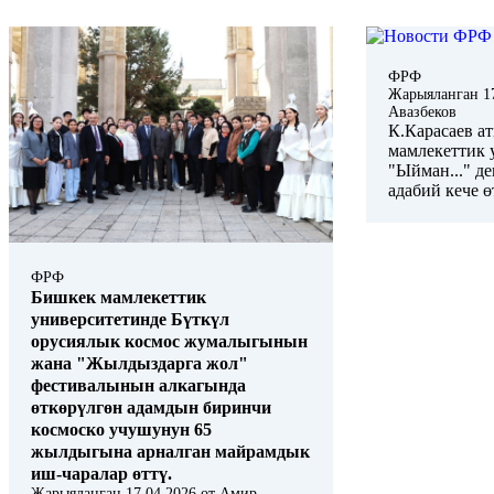
ФРФ
Жарыяланган
1
Авазбеков
К.Карасаев а
мамлекеттик 
"Ыйман..." д
адабий кече ө
ФРФ
Бишкек мамлекеттик
университетинде Бүткүл
орусиялык космос жумалыгынын
жана "Жылдыздарга жол"
фестивалынын алкагында
өткөрүлгөн адамдын биринчи
космоско учушунун 65
жылдыгына арналган майрамдык
иш-чаралар өттү.
Жарыяланган
17.04.2026
от
Амир