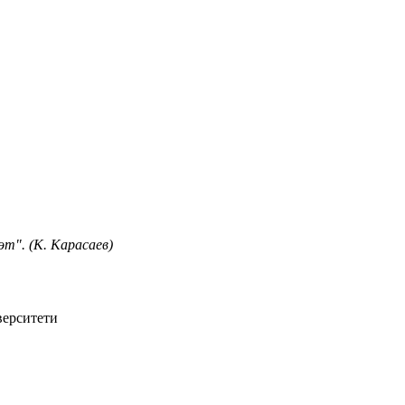
т". (К. Карасаев)
верситети