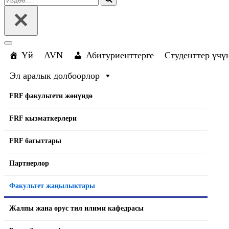
Навигация
менюсу
Үй
AVN
Абитуриенттерге
Студенттер үчү
Эл аралык долбоорлор
FRF факультети жөнүндө
FRF кызматкерлери
FRF багыттары
Партнерлор
Факультет жаңылыктары
Жалпы жана орус тил илими кафедрасы