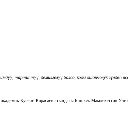
дүү, тартиптүү, демилгелүү болсо, коом ошончолук гүлдөп өсө
академик Кусеин Карасаев атындагы Бишкек Мамлекеттик Уни