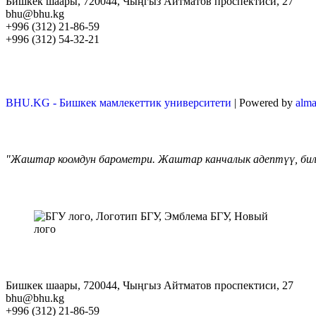
Бишкек шаары, 720044, Чыңгыз Айтматов проспектиси, 27
bhu@bhu.kg
+996 (312) 21-86-59
+996 (312) 54-32-21
BHU.KG - Бишкек мамлекеттик университети
| Powered by
alm
"Жаштар коомдун барометри. Жаштар канчалык адептүү, билим
Бишкек шаары, 720044, Чыңгыз Айтматов проспектиси, 27
bhu@bhu.kg
+996 (312) 21-86-59