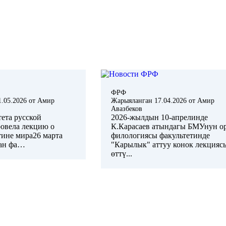
ФРФ
1.05.2026
от
Амир
Жарыяланган
17.04.2026
от
Амир
Авазбеков
тета русской
2026-жылдын 10-апрелинде
овела лекцию о
К.Карасаев атындагы БМУнун о
тине мира26 марта
филологиясы факультетинде
кан фа…
"Карылык" аттуу конок лекцияс
өттү...