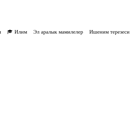
н
Илим
Эл аралык мамилелер
Ишеним терезеси