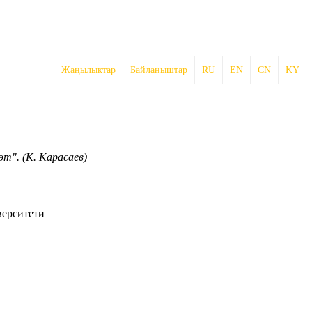
Жаңылыктар
Байланыштар
RU
EN
CN
KY
т". (К. Карасаев)
верситети