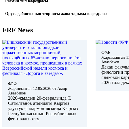
Расмий тил кафедрасы
Орус адабиятынын теориясы жана тарыхы кафедрасы
FRF News
ФРФ
Жарыяланган
1
Авазбеков
Декан факуль
филологии пр
языковой кар
2026 года де
ФРФ
Жарыяланган
12.05.2026
от
Амир
Авазбеков
2026-жылдын 20-февралында Т.
Сатылганов атындагы Кыргыз
улуттук филармониясында Кыргыз
Республикасынын Республикалык
фестивалы өттү...