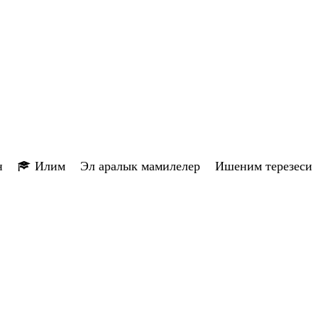
н
Илим
Эл аралык мамилелер
Ишеним терезеси