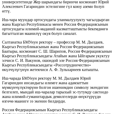
университетинде Жер шарындагы биринчи космонавт Юрий
Алексеевич Гагариндин эстелигине гүл коюу аземи болуп
өттү.
Иш-чара муундар ортосундагы уланмалуулукту чагылдырган
жана Кыргыз Республикасы менен Россия Федерациясынын
ортосундагы илимий-маданий кызматташтыкты бекемдөөгө
багытталган маанилүү окуя болуп саналат.
Салтанатка БМУнун ректору – профессор М. М. Дылдаев,
Кыргыз Республикасынын жана Россия Федерациясынын
Баатыры, космонавт С. Ш. Шарипов, Россия Федерациясынын
Кыргыз Республикасындагы Атайын жана Ыйгарым укуктуу
элчиси С. И. Вакунов, ошондой эле Россия Федерациясынын
Кыргыз Республикасындагы «Россотрудничество»
өкүлчүлүгүнүн жетекчиси А. Ф. Зульхарнеев катышты.
Иш-чарада БМУнун ректору М. М. Дылдаев Юрий
Гагариндин инсандыгы илимге жана адамзаттын
мүмкүнчүлүктөрүнө болгон ишенимдин символу экендигин
белгилеп, мындай иш-чаралар тарыхый эс-тутумду сактоодо
жана илимий-гуманитардык демилгелерди өнүктүрүүдө
өзгөчө мааниге ээ экенин билдирди.
Россия Федерациясынын Кыргыз Республикасындагы