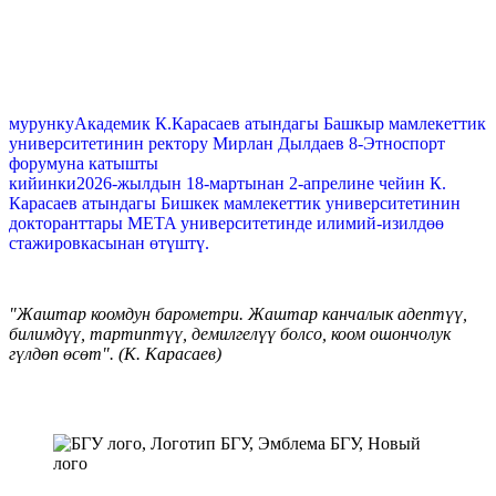
мурунку
Академик К.Карасаев атындагы Башкыр мамлекеттик
университетинин ректору Мирлан Дылдаев 8-Этноспорт
форумуна катышты
кийинки
2026-жылдын 18-мартынан 2-апрелине чейин К.
Карасаев атындагы Бишкек мамлекеттик университетинин
докторанттары META университетинде илимий-изилдөө
стажировкасынан өтүштү.
"Жаштар коомдун барометри. Жаштар канчалык адептүү,
билимдүү, тартиптүү, демилгелүү болсо, коом ошончолук
гүлдөп өсөт". (К. Карасаев)