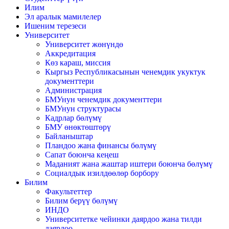
Илим
Эл аралык мамилелер
Ишеним терезеси
Университет
Университет жөнүндө
Аккредитация
Көз караш, миссия
Кыргыз Республикасынын ченемдик укуктук
документтери
Администрация
БМУнун ченемдик документтери
БМУнун структурасы
Кадрлар бөлүмү
БМУ өнөктөштөрү
Байланыштар
Пландоо жана финансы бөлүмү
Сапат боюнча кеңеш
Маданият жана жаштар иштери боюнча бөлүмү
Социалдык изилдөөлөр борбору
Билим
Факультеттер
Билим берүү бөлүмү
ИНДО
Университетке чейинки даярдоо жана тилди
даярдоо