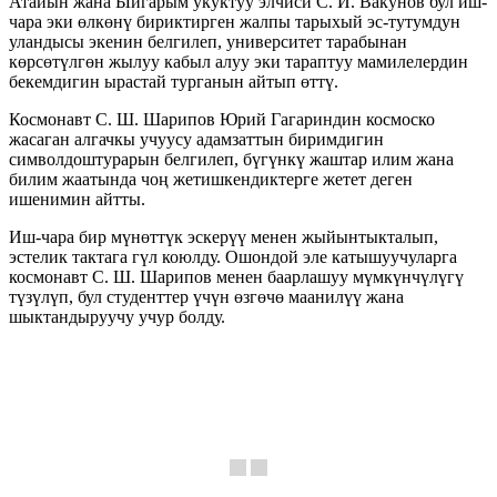
Атайын жана Ыйгарым укуктуу элчиси С. И. Вакунов бул иш-
чара эки өлкөнү бириктирген жалпы тарыхый эс-тутумдун
уландысы экенин белгилеп, университет тарабынан
көрсөтүлгөн жылуу кабыл алуу эки тараптуу мамилелердин
бекемдигин ырастай турганын айтып өттү.
Космонавт С. Ш. Шарипов Юрий Гагариндин космоско
жасаган алгачкы учуусу адамзаттын биримдигин
символдоштурарын белгилеп, бүгүнкү жаштар илим жана
билим жаатында чоң жетишкендиктерге жетет деген
ишенимин айтты.
Иш-чара бир мүнөттүк эскерүү менен жыйынтыкталып,
эстелик тактага гүл коюлду. Ошондой эле катышуучуларга
космонавт С. Ш. Шарипов менен баарлашуу мүмкүнчүлүгү
түзүлүп, бул студенттер үчүн өзгөчө маанилүү жана
шыктандыруучу учур болду.