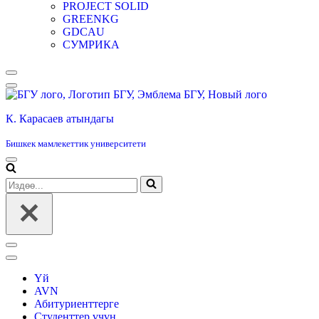
PROJECT SOLID
GREENKG
GDCAU
СУМРИКА
Навигация
менюсу
К. Карасаев атындагы
Бишкек мамлекеттик университети
Навигация
менюсу
Издөө...
Навигация
менюсу
Үй
AVN
Абитуриенттерге
Студенттер үчүн