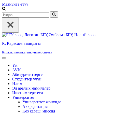
Мазмунга өтүү
Издөө...
К. Карасаев атындагы
Бишкек мамлекеттик университети
Үй
AVN
Абитуриенттерге
Студенттер үчүн
Илим
Эл аралык мамилелер
Ишеним терезеси
Университет
Университет жөнүндө
Аккредитация
Көз караш, миссия