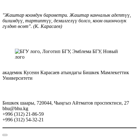
"Жаштар коомдун барометри. Жаштар канчалык адептүү,
билимдүү, тартиптүү, демилгелүү болсо, коом ошончолук
гүлдөп өсөт". (К. Карасаев)
академик Кусеин Карасаев атындагы Бишкек Мамлекеттик
Университети
Бишкек шаары, 720044, Чыңгыз Айтматов проспектиси, 27
bhu@bhu.kg
+996 (312) 21-86-59
+996 (312) 54-32-21