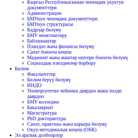
Кыргыз Республикасынын ченемдик укуктук
документтери
Администрация
БМУнун ченемдик документтери
БМУнун структурасы
Кадрлар бөлүмү
БМУ өнөктөштөрү
Байланыштар
Пландоо жана финансы бөлүмү
Сапат боюнча кеңеш
Маданият жана жаштар иштери боюнча бөлүмү
Социалдык изилдөөлөр борбору
Билим
Факультеттер
Билим берүү бөлүмү
ИНДО
Университетке чейинки даярдоо жана тилди
даярдоо
БМУ колледжи
Бакалавриат
Магистратура
PhD докторантура
Сапат, практика жана карьера бөлүмү
Окуу-методикалык кеңеш (ОБК)
Эл аралык долбоорлор