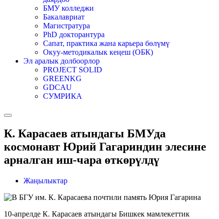
БМУ колледжи
Бакалавриат
Магистратура
PhD докторантура
Сапат, практика жана карьера бөлүмү
Окуу-методикалык кеңеш (ОБК)
Эл аралык долбоорлор
PROJECT SOLID
GREENKG
GDCAU
СУМРИКА
К. Карасаев атындагы БМУда
космонавт Юрий Гагариндин элесине
арналган иш-чара өткөрүлдү
Жаңылыктар
10-апрелде К. Карасаев атындагы Бишкек мамлекеттик