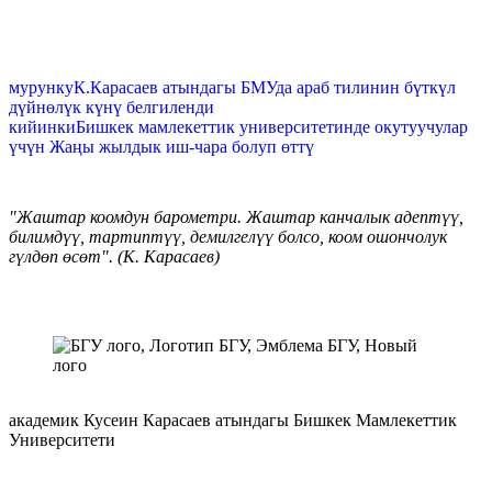
мурунку
К.Карасаев атындагы БМУда араб тилинин бүткүл
дүйнөлүк күнү белгиленди
кийинки
Бишкек мамлекеттик университетинде окутуучулар
үчүн Жаңы жылдык иш-чара болуп өттү
"Жаштар коомдун барометри. Жаштар канчалык адептүү,
билимдүү, тартиптүү, демилгелүү болсо, коом ошончолук
гүлдөп өсөт". (К. Карасаев)
академик Кусеин Карасаев атындагы Бишкек Мамлекеттик
Университети