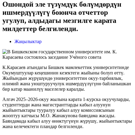
Ошондой эле түзүмдүк бөлүмдөрдүн
ишмердүүлүгү боюнча отчеттор
угулуп, алдыдагы мезгилге карата
милдеттер белгиленди.
Жаңылыктар
К.Карасаев атындагы Бишкек мамлекеттик университетинде
Окумуштуулар кеңешинин кезектеги жыйыны болуп өттү.
Жыйындын жүрүшүндө университеттин окуу-тарбиялык,
илимий жана уюштуруучулук ишмердүүлүгүнө байланышкан
бир катар маанилүү маселелер каралды.
Алгач 2025–2026-окуу жылына карата 1-курска окуучуларды,
студенттерди жана магистранттарды кабыл алуунун
жыйынтыктары тууралуу кабыл алуу комиссиясынын
жооптуу катчысы М.О. Жанакунова баяндама жасады.
Баяндамада кабыл алуу өнөктүгүнүн жүрүшү, жыйынтыктары
жана келечектеги пландар белгиленди.