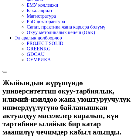
БМУ колледжи
Бакалавриат
Магистратура
PhD докторантура
Сапат, практика жана карьера бөлүмү
Окуу-методикалык кеңеш (ОБК)
Эл аралык долбоорлор
PROJECT SOLID
GREENKG
GDCAU
СУМРИКА
Жыйындын жүрүшүндө
университеттин окуу-тарбиялык,
илимий-изилдөө жана уюштуруучулук
ишмердүүлүгүнө байланышкан
актуалдуу маселелер каралып, күн
тартибине ылайык бир катар
маанилүү чечимдер кабыл алынды.