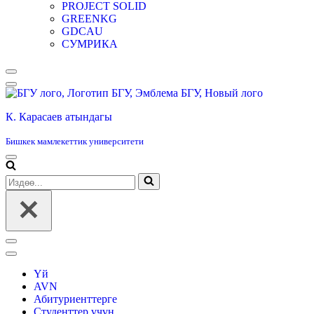
PROJECT SOLID
GREENKG
GDCAU
СУМРИКА
Навигация
менюсу
К. Карасаев атындагы
Бишкек мамлекеттик университети
Навигация
менюсу
Издөө...
Навигация
менюсу
Үй
AVN
Абитуриенттерге
Студенттер үчүн