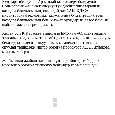
Күн тартибиндеги «Ар кандай маселелер» бөлүмүндө
Социология жана саясий-укуктук дисциплиналарынын
кафедра башчысынын, ошондой эле УАББКДКЖ
институтунун экономика, каржы жана бухгалтердик эсеп
кафедра башчысынын бош кызмат орундарын ээлөө боюнча
шайлоо маселелери каралды.
Андан соң К.Карасаев атындагы БМУнун «Студенттердин
этикалык кодексин» жана «Студенттик кеңешинин жобосун»
бекитүү маселеси талкууланып, мамлекеттик тил жана
окуудан тышкаркы иштер боюнча проректор Ж.А. Артыкова
маалымат берди.
Жыйындын жыйынтыгында күн тартибиндеги бардык
маселелер боюнча тиешелүү чечимдер кабыл алынды.