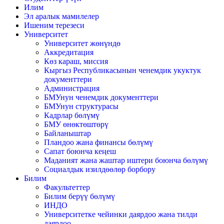
Илим
Эл аралык мамилелер
Ишеним терезеси
Университет
Университет жөнүндө
Аккредитация
Көз караш, миссия
Кыргыз Республикасынын ченемдик укуктук
документтери
Администрация
БМУнун ченемдик документтери
БМУнун структурасы
Кадрлар бөлүмү
БМУ өнөктөштөрү
Байланыштар
Пландоо жана финансы бөлүмү
Сапат боюнча кеңеш
Маданият жана жаштар иштери боюнча бөлүмү
Социалдык изилдөөлөр борбору
Билим
Факультеттер
Билим берүү бөлүмү
ИНДО
Университетке чейинки даярдоо жана тилди
даярдоо