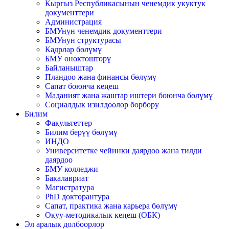
Кыргыз Республикасынын ченемдик укуктук
документтери
Администрация
БМУнун ченемдик документтери
БМУнун структурасы
Кадрлар бөлүмү
БМУ өнөктөштөрү
Байланыштар
Пландоо жана финансы бөлүмү
Сапат боюнча кеңеш
Маданият жана жаштар иштери боюнча бөлүмү
Социалдык изилдөөлөр борбору
Билим
Факультеттер
Билим берүү бөлүмү
ИНДО
Университетке чейинки даярдоо жана тилди
даярдоо
БМУ колледжи
Бакалавриат
Магистратура
PhD докторантура
Сапат, практика жана карьера бөлүмү
Окуу-методикалык кеңеш (ОБК)
Эл аралык долбоорлор