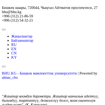
Бишкек шаары, 720044, Чыңгыз Айтматов проспектиси, 27
bhu@bhu.kg
+996 (312) 21-86-59
+996 (312) 54-32-21
Жаңылыктар
Байланыштар
RU
EN
CN
KY
BHU.KG - Бишкек мамлекеттик университети
| Powered by
almaz_cho
"Жаштар коомдун барометри. Жаштар канчалык адептүү,
билимдүү, тартиптүү, демилгелүү болсо, коом ошончолук
гүлдөп өсөт". (К. Карасаев)