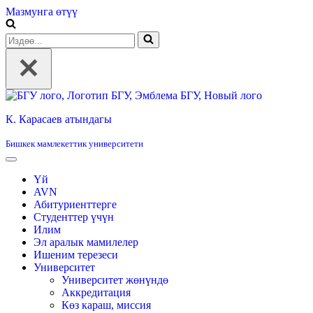
Мазмунга өтүү
Издөө...
К. Карасаев атындагы
Бишкек мамлекеттик университети
Үй
AVN
Абитуриенттерге
Студенттер үчүн
Илим
Эл аралык мамилелер
Ишеним терезеси
Университет
Университет жөнүндө
Аккредитация
Көз караш, миссия